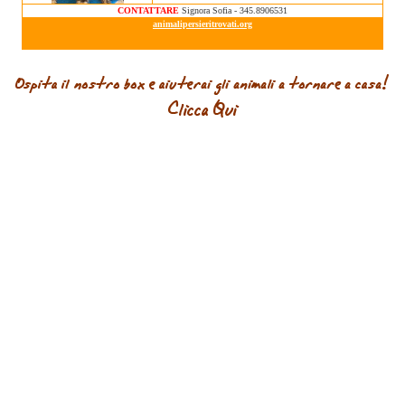
CONTATTARE
Signora Sofia - 345.8906531
animalipersieritrovati.org