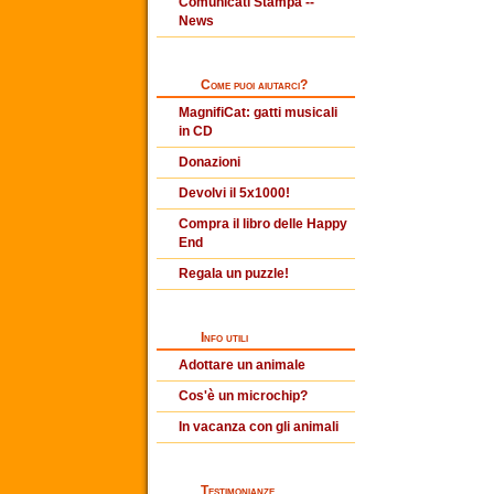
Comunicati Stampa --
News
Come puoi aiutarci?
MagnifiCat: gatti musicali
in CD
Donazioni
Devolvi il 5x1000!
Compra il libro delle Happy
End
Regala un puzzle!
Info utili
Adottare un animale
Cos'è un microchip?
In vacanza con gli animali
Testimonianze