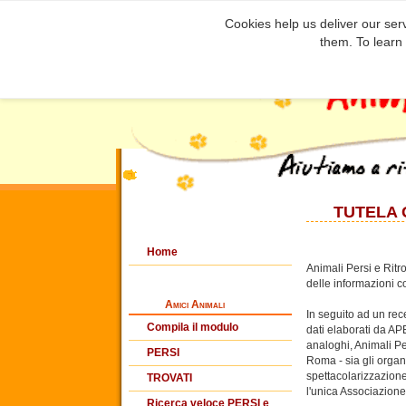
Cookies help us deliver our serv
them. To learn
TUTELA 
Home
Animali Persi e Ritr
delle informazioni c
Amici Animali
In seguito ad un rec
Compila il modulo
dati elaborati da APE
analoghi, Animali Per
PERSI
Roma - sia gli organ
spettacolarizzazione
TROVATI
l'unica Associazione 
Ricerca veloce PERSI e