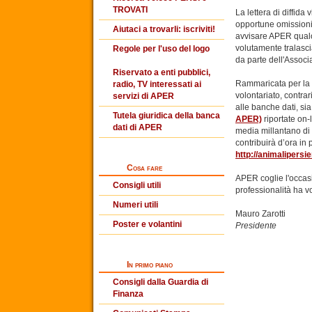
TROVATI
La lettera di diffida
opportune omissioni),
Aiutaci a trovarli: iscriviti!
avvisare APER qualor
volutamente tralasci
Regole per l'uso del logo
da parte dell'Associ
Riservato a enti pubblici,
Rammaricata per la 
radio, TV interessati ai
volontariato, contrar
servizi di APER
alle banche dati, sia
Tutela giuridica della banca
APER)
riportate on-
dati di APER
media millantano di 
contribuirà d’ora in
http://animalipersi
Cosa fare
APER coglie l'occas
Consigli utili
professionalità ha vo
Numeri utili
Mauro Zarotti
Poster e volantini
Presidente
In primo piano
Consigli dalla Guardia di
Finanza