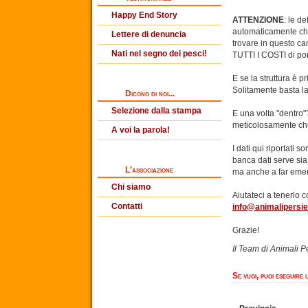
Happy End Story
ATTENZIONE
: le de
automaticamente che 
Lettere di denuncia
trovare in questo ca
Nati nel segno dei pesci!
TUTTI I COSTI di port
E se la struttura è p
Solitamente basta la
Dicono di noi...
Selezione dalla stampa
E una volta "dentro"?
meticolosamente che 
A voi la parola!
I dati qui riportati 
banca dati serve sia
L'associazione
ma anche a far emer
Chi siamo
Aiutateci a tenerlo c
Contatti
info@animalipersier
Grazie!
Il Team di Animali P
Se vuoi, puoi eseguire 