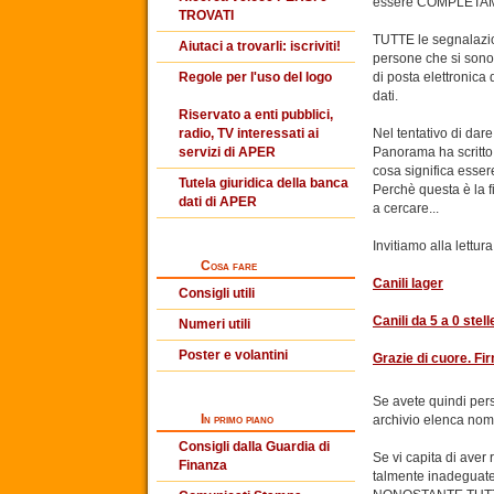
essere COMPLETAM
TROVATI
TUTTE le segnalazion
Aiutaci a trovarli: iscriviti!
persone che si sono 
Regole per l'uso del logo
di posta elettronica 
dati.
Riservato a enti pubblici,
radio, TV interessati ai
Nel tentativo di dare
servizi di APER
Panorama ha scritto 
cosa significa esse
Tutela giuridica della banca
Perchè questa è la f
dati di APER
a cercare...
Invitiamo alla lettura 
Cosa fare
Canili lager
Consigli utili
Canili da 5 a 0 stell
Numeri utili
Poster e volantini
Grazie di cuore. Fir
Se avete quindi pers
In primo piano
archivio elenca nomi e
Consigli dalla Guardia di
Se vi capita di aver
Finanza
talmente inadeguate