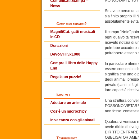
NONOSTANTE TUTTO,
Comunicati Stampa --
News
Se avete perso un an
sia finito proprio lì
assolutamente evitar
Come puoi aiutarci?
MagnifiCat: gatti musicali
Il campo "Note" potr
in CD
ogni qualvolta rice
ricevuto notizia di u
Donazioni
potrebbe accadere ch
potrebbero esserlo 
Devolvi il 5x1000!
Compra il libro delle Happy
In particolare riferim
End
essere consentito da
significa che uno o 
Regala un puzzle!
degli animali presso
private (canili, rif
loro capacità ricett
Info utili
Una struttura conven
Adottare un animale
POSSONO VIETARE L'I
non fosse: contattat
Cos'è un microchip?
In vacanza con gli animali
Qualora vi venisse 
avete diritto di rivo
DIRITTO ENTRARE
OBBLIGATORIAMENTE
Testimonianze