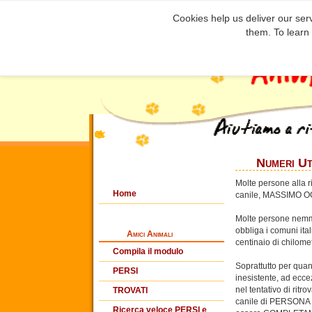
Cookies help us deliver our serv
them. To learn
Numeri Ut
Molte persone alla r
Home
canile, MASSIMO OGNI
Molte persone nemme
obbliga i comuni ita
Amici Animali
centinaio di chilometr
Compila il modulo
Soprattutto per quan
PERSI
inesistente, ad ecce
nel tentativo di ritr
TROVATI
canile di PERSONA pe
Ricerca veloce PERSI e