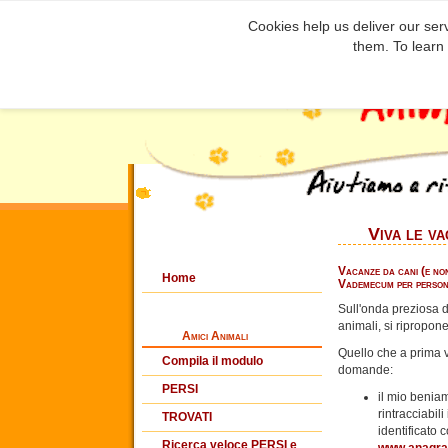
Cookies help us deliver our serv
them. To learn
Viva le va
Vacanze da cani (e no
Home
Vademecum per persone
Sull'onda preziosa d
animali, si ripropo
Amici Animali
Quello che a prima 
Compila il modulo
domande:
PERSI
il mio benia
rintracciabil
TROVATI
identificato 
Ricerca veloce PERSI e