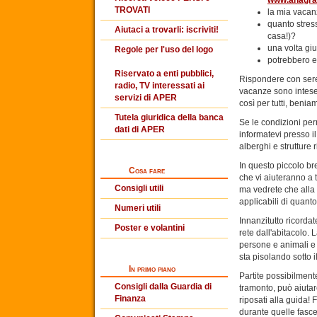
www.anagraf
TROVATI
la mia vacan
quanto stress
Aiutaci a trovarli: iscriviti!
casa!)?
una volta giu
Regole per l'uso del logo
potrebbero e
Riservato a enti pubblici,
Rispondere con seren
radio, TV interessati ai
vacanze sono intese
servizi di APER
così per tutti, beniam
Tutela giuridica della banca
Se le condizioni perm
dati di APER
informatevi presso i
alberghi e strutture 
In questo piccolo bre
Cosa fare
che vi aiuteranno a
Consigli utili
ma vedrete che alla f
applicabili di quanto
Numeri utili
Innanzitutto ricorda
Poster e volantini
rete dall'abitacolo. 
persone e animali e 
sta pisolando sotto i
In primo piano
Partite possibilment
Consigli dalla Guardia di
tramonto, può aiutar
Finanza
riposati alla guida! 
durante quelle fasce 