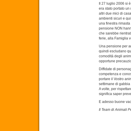
Il 27 luglio 2006 si 
era stato portato un
altri due mici di cas
ambienti sicuri e qu
una finestra rimasta
pensione NON hanno 
che sarebbe rientrat
ferie, alla Famiglia 
Una pensione per an
quindi escludano qual
comodità degli anim
opportune precauzion
Diffidate di persona
competenza e conosce
portare il Vostro an
settimane di gabbia ch
A volte, per rispett
significa saper pre
E adesso buone vaca
Il Team di Animali Pe