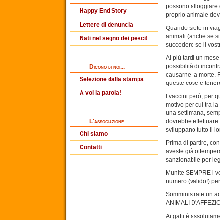
possono alloggiare d
Happy End Story
proprio animale deve
Lettere di denuncia
Quando siete in via
animali (anche se s
Nati nel segno dei pesci!
succedere se il vost
Al più tardi un mese
possibilità di incont
Dicono di noi...
causarne la morte. R
Selezione dalla stampa
queste cose e tenere
A voi la parola!
I vaccini però, per 
motivo per cui tra l
una settimana, sempr
L'associazione
dovrebbe effettuare
sviluppano tutto il l
Chi siamo
Prima di partire, con
Contatti
aveste già ottempera
sanzionabile per le
Munite SEMPRE i vost
numero (valido!) per
Somministrate un ad
ANIMALI D'AFFEZIONE
Ai gatti è assolutame