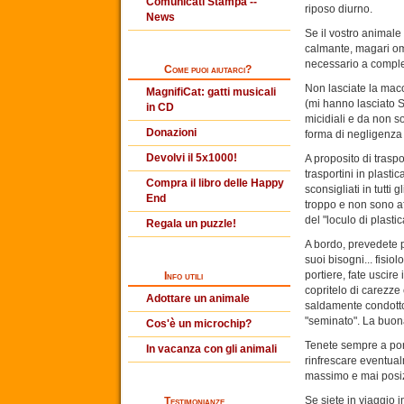
Comunicati Stampa --
riposo diurno.
News
Se il vostro animale
calmante, magari ome
necessario a completa
Come puoi aiutarci?
Non lasciate la macc
MagnifiCat: gatti musicali
(mi hanno lasciato SO
in CD
micidiali e da non 
Donazioni
forma di negligenza
Devolvi il 5x1000!
A proposito di traspo
trasportini in plast
Compra il libro delle Happy
sconsigliati in tutti 
End
troppo e non sono aff
del "loculo di plasti
Regala un puzzle!
A bordo, prevedete pe
suoi bisogni... fisi
portiere, fate uscire
Info utili
copritelo di carezze
Adottare un animale
saldamente condotto
"seminato". La buona
Cos'è un microchip?
Tenete sempre a port
In vacanza con gli animali
rinfrescare eventual
massimo e mai posizi
Se siete in viaggio i
Testimonianze