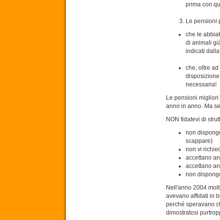
prima con qu
Le pensioni 
che le abbiat
di animali gi
indicati dalla
che, oltre ad
disposizione 
necessaria!
Le pensioni migliori
anno in anno. Ma se n
NON fidatevi di strut
non dispongon
scappare)
non vi richie
accettano an
accettano ani
non dispongo
Nell'anno 2004 molti
avevano affidati in
perché speravano che
dimostratosi purtropp