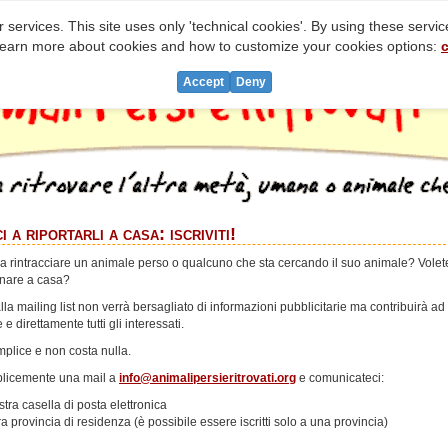
 services. This site uses only 'technical cookies'. By using these servi
learn more about cookies and how to customize your cookies options:
c
Accept
Deny
i a riportarli a casa: iscriviti!
 a rintracciare un animale perso o qualcuno che sta cercando il suo animale? Volet
ornare a casa?
alla mailing list non verrà bersagliato di informazioni pubblicitarie ma contribuirà ad
 direttamente tutti gli interessati.
emplice e non costa nulla.
licemente una mail a
info@animalipersieritrovati.org
e comunicateci:
tra casella di posta elettronica
ra provincia di residenza (è possibile essere iscritti solo a una provincia)