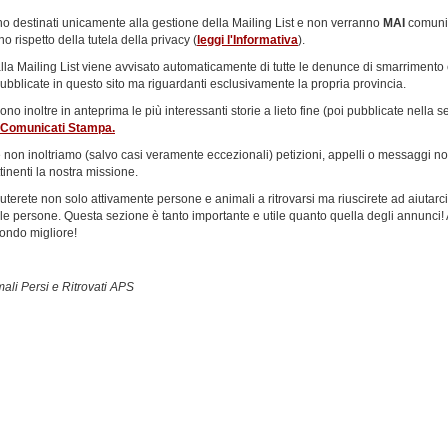
no destinati unicamente alla gestione della Mailing List e non verranno
MAI
comunic
eno rispetto della tutela della privacy (
leggi l'Informativa
).
 alla Mailing List viene avvisato automaticamente di tutte le denunce di smarrimento
ubblicate in questo sito ma riguardanti esclusivamente la propria provincia.
cevono inoltre in anteprima le più interessanti storie a lieto fine (poi pubblicate nella 
Comunicati Stampa.
non inoltriamo (salvo casi veramente eccezionali) petizioni, appelli o messaggi n
tinenti la nostra missione.
iuterete non solo attivamente persone e animali a ritrovarsi ma riuscirete ad aiutarci
 le persone. Questa sezione è tanto importante e utile quanto quella degli annunci! 
ondo migliore!
mali Persi e Ritrovati APS