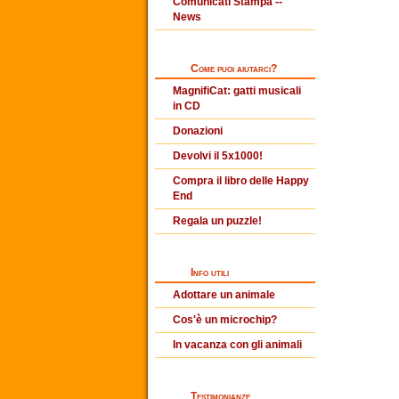
Comunicati Stampa --
News
Come puoi aiutarci?
MagnifiCat: gatti musicali
in CD
Donazioni
Devolvi il 5x1000!
Compra il libro delle Happy
End
Regala un puzzle!
Info utili
Adottare un animale
Cos'è un microchip?
In vacanza con gli animali
Testimonianze