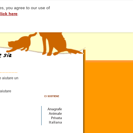
ces, you agree to our use of
lick here
.
e aiutare un
 aiutare
ci sostiene