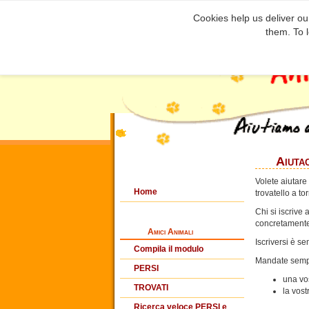
Cookies help us deliver our
them. To 
Aiutac
Volete aiutare
Home
trovatello a t
Chi si iscrive 
concretamente e
Amici Animali
Iscriversi è s
Compila il modulo
Mandate semp
PERSI
una vos
TROVATI
la vost
Ricerca veloce PERSI e