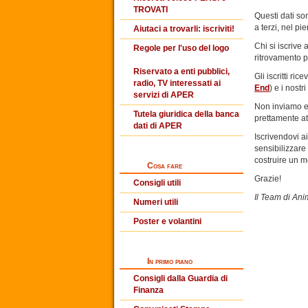
TROVATI
Questi dati so
a terzi, nel pi
Aiutaci a trovarli: iscriviti!
Chi si iscrive
Regole per l'uso del logo
ritrovamento p
Riservato a enti pubblici,
Gli iscritti ri
radio, TV interessati ai
End
) e i nostri
servizi di APER
Non inviamo e 
Tutela giuridica della banca
prettamente at
dati di APER
Iscrivendovi a
sensibilizzare
costruire un m
Cosa fare
Grazie!
Consigli utili
Il Team di Ani
Numeri utili
Poster e volantini
In primo piano
Consigli dalla Guardia di
Finanza