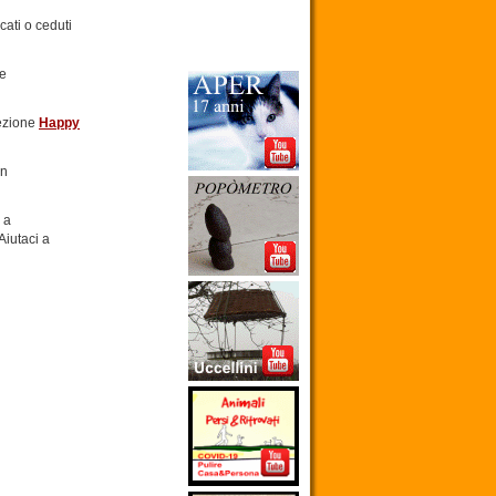
ati o ceduti
 e
sezione
Happy
on
 a
Aiutaci a