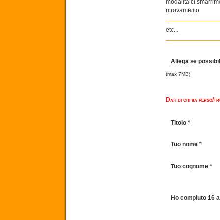
modalità di smarrime
ritrovamento
etc...
Allega se possibi
(max 7MB)
Dati di chi ha perso/t
Titolo *
Tuo nome *
Tuo cognome *
Ho compiuto 16 a