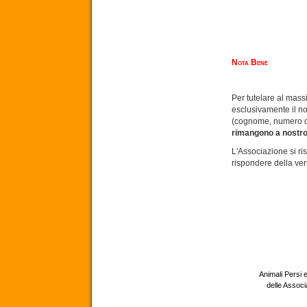
Nota Bene
Per tutelare al massimo la priv
esclusivamente il nome di battesimo e un numero di cellul
rimango
L'Associazione si riserva il dir
rispondere della veri
Animali Persi e
delle Assoc