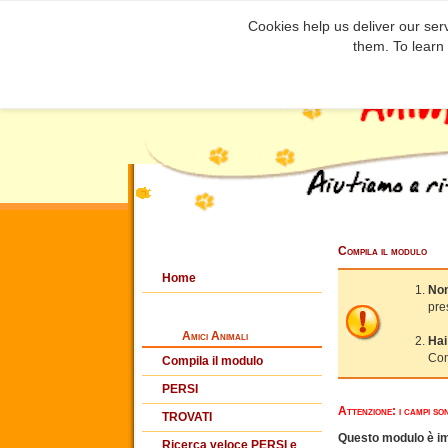
Cookies help us deliver our serv
them. To learn
Compila il modulo
Home
Non
pre
Amici Animali
Hai
Com
Compila il modulo
PERSI
Attenzione: i campi so
TROVATI
Questo modulo è imp
Ricerca veloce PERSI e