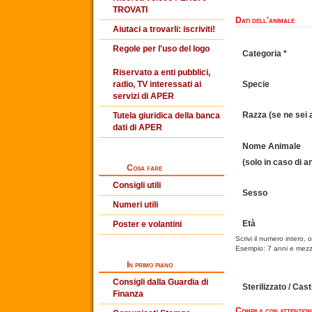
TROVATI
Dati dell'animale
Aiutaci a trovarli: iscriviti!
Regole per l'uso del logo
Categoria *
Riservato a enti pubblici,
radio, TV interessati ai
Specie
servizi di APER
Razza (se ne sei 
Tutela giuridica della banca
dati di APER
Nome Animale
(solo in caso di 
Cosa fare
Consigli utili
Sesso
Numeri utili
Età
Poster e volantini
Scrivi il numero intero,
Esempio: 7 anni e mez
In primo piano
Consigli dalla Guardia di
Sterilizzato / Cas
Finanza
Compila con attenzion