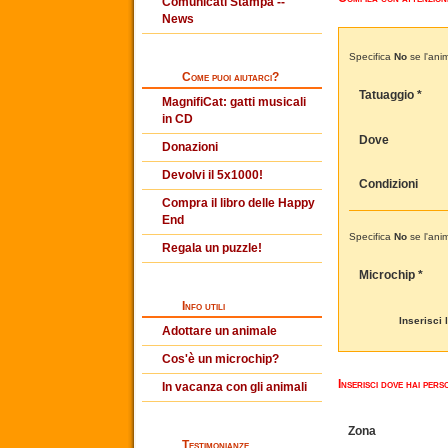
Comunicati Stampa --
News
Specifica
No
se l'ani
Come puoi aiutarci?
Tatuaggio *
MagnifiCat: gatti musicali
in CD
Dove
Donazioni
Devolvi il 5x1000!
Condizioni
Compra il libro delle Happy
End
Specifica
No
se l'ani
Regala un puzzle!
Microchip *
Info utili
Inserisci 
Adottare un animale
Cos'è un microchip?
Inserisci dove hai pers
In vacanza con gli animali
Zona
Testimonianze