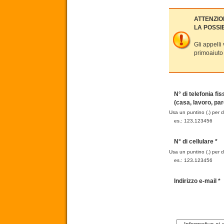
ATTENZIO
LA POSSIB
Gli appelli
primoaiuto
N° di telefonia fis
(casa, lavoro, par
Usa un puntino (.) per 
es.: 123
.
123456
N° di cellulare *
Usa un puntino (.) per 
es.: 123
.
123456
Indirizzo e-mail *