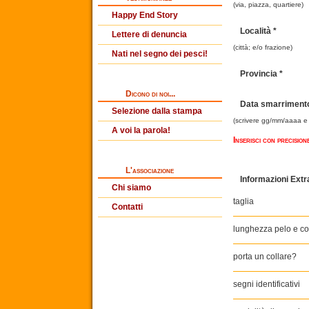
(via, piazza, quartiere)
Happy End Story
Località *
Lettere di denuncia
(città; e/o frazione)
Nati nel segno dei pesci!
Provincia *
Dicono di noi...
Data smarrimento
Selezione dalla stampa
(scrivere gg/mm/aaaa 
A voi la parola!
Inserisci con precisio
L'associazione
Informazioni Extr
Chi siamo
taglia
Contatti
lunghezza pelo e c
porta un collare
?
segni identificativi