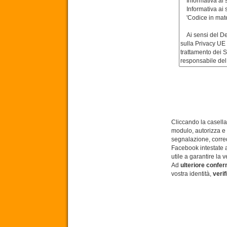
Cliccando la casella 
modulo, autorizza e incarica Animali Persi e Ritrovati APS a editare, pubblicare, cancellare la propria
segnalazione, corredata 
Facebook intestate a codesta Associazione, obbl
utile a garantir
Ad
ulteriore confe
vostra identità,
veri